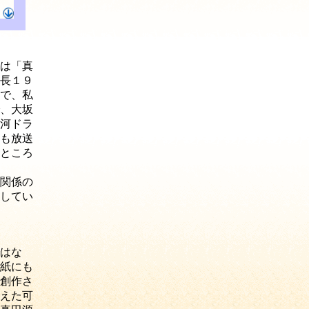
は「真
長１９
で、私
、大坂
河ドラ
も放送
ところ
関係の
してい
はな
紙にも
創作さ
えた可