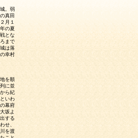
城。弱
の真田
２月１
年の夏
戦とな
ろまで
城は落
の幸村
地を順
列に並
から紀
といわ
の幕府
大坂よ
出する
わせ、
川を渡
たこと