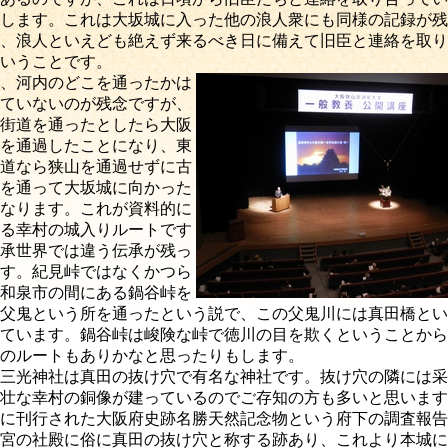
します。これは大坂城に入った他の浪人衆にも同様の記録が残
、浪人といえども絶えず来るべき日に備えて旧臣と連絡を取り
いうことです。
、河内のどこを通ったかは
ていないのが残念ですが、
街道を通ったとしたら大阪
を通過したことになり、東
道なら狭山を通過せずに古
を通って大坂城に向かった
なります。これが資料的に
る幸村の城入りルートです
承世界では違う伝承が残っ
す。紀見峠ではなくかつら
和泉市の間にある鍋谷峠を
父鬼という所を通ったという説で、この父鬼川には真田橋とい
ています。鍋谷峠は峻険な峠で徳川の目を欺くということから
のルートもありかなと思ったりもします。
三光神社は真田の抜け穴で有名な神社です。抜け穴の隣には采
壮な幸村の銅像が建っているのでご存知の方も多いと思います
に刊行された大阪府史跡名勝天然記念物という府下の調査報告
宮の社殿に俗に真田の抜け穴と称する跡あり、これより本城に