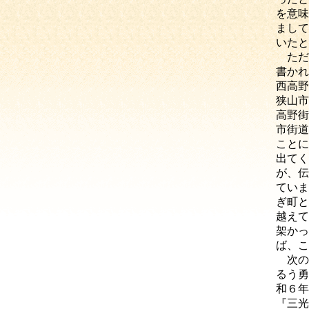
を意味
まして
いたと
ただ
書かれ
西高野
狭山市
高野街
市街道
ことに
出てく
が、伝
ていま
ぎ町と
越えて
架かっ
ば、こ
次の
るう勇
和６年
『三光