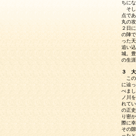
ちにな
そし
点であ
丸の攻
２日に
の陣で
った天
追い込
城。豊
の生涯
３ 大
この
に辿っ
べまし
ノ川を
れてい
の正史
り密か
際に幸
その隙
ったと