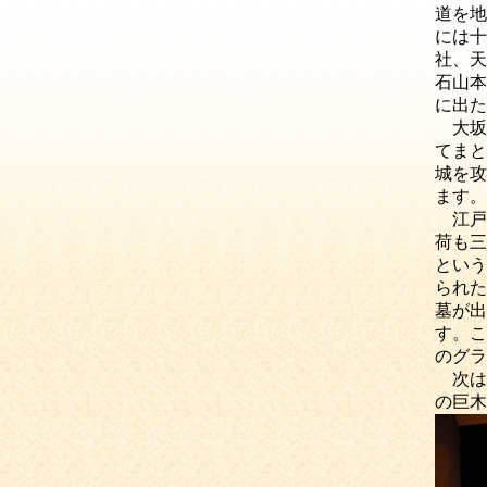
道を地
には十
社、天
石山本
に出た
大坂
てまと
城を攻
ます。
江戸
荷も三
という
られた
墓が出
す。こ
のグラ
次は
の巨木