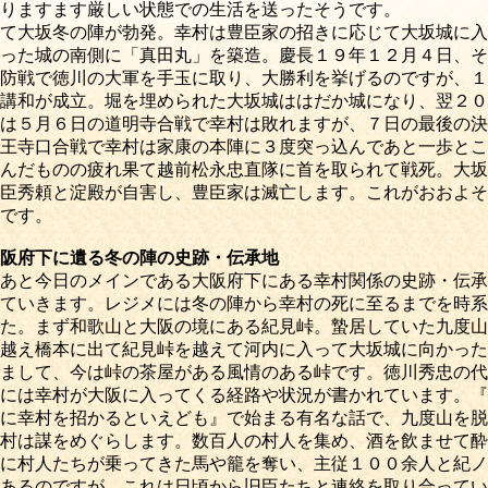
りますます厳しい状態での生活を送ったそうです。
て大坂冬の陣が勃発。幸村は豊臣家の招きに応じて大坂城に入
った城の南側に「真田丸」を築造。慶長１９年１２月４日、そ
防戦で徳川の大軍を手玉に取り、大勝利を挙げるのですが、１
講和が成立。堀を埋められた大坂城ははだか城になり、翌２０
は５月６日の道明寺合戦で幸村は敗れますが、７日の最後の決
王寺口合戦で幸村は家康の本陣に３度突っ込んであと一歩とこ
んだものの疲れ果て越前松永忠直隊に首を取られて戦死。大坂
臣秀頼と淀殿が自害し、豊臣家は滅亡します。これがおおよそ
です。
阪府下に遺る冬の陣の史跡・伝承地
あと今日のメインである大阪府下にある幸村関係の史跡・伝承
ていきます。レジメには冬の陣から幸村の死に至るまでを時系
た。まず和歌山と大阪の境にある紀見峠。蟄居していた九度山
越え橋本に出て紀見峠を越えて河内に入って大坂城に向かった
まして、今は峠の茶屋がある風情のある峠です。徳川秀忠の代
には幸村が大阪に入ってくる経路や状況が書かれています。『
に幸村を招かるといえども』で始まる有名な話で、九度山を脱
村は謀をめぐらします。数百人の村人を集め、酒を飲ませて酔
に村人たちが乗ってきた馬や籠を奪い、主従１００余人と紀ノ
あるのですが、これは日頃から旧臣たちと連絡を取り合ってい