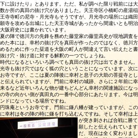
下に設けたり』とあります。ただ、私が調べた限り戦前には大
数か所の真田の抜け穴がありました。天王寺区小橋町の産湯稲
王寺寺町の尼寺・月光寺もそうですが、月光寺の場所には織田
願寺を攻める出城にした天王寺城があったから間違いとも明治
大阪府史には書かれています。
夏の陣で徳川方の先鋒を務めた藤堂家の藤堂高史が現地調査を
めた本には、幸村の抜け穴を真田が作ったのではなく、徳川方
めるために作った栞道を大阪の町人が間違えて言い伝えたと書
抜け穴・抜け道に対する解釈の一つでしょうね。
時代になるといろいろ調べても真田の抜け穴は出てきません。
光寺も抜け穴ではなく狐の穴ということになっています。次に
お寺ですが、ここは夏の陣後に幸村と息子の大助の菩提寺とし
と伝えられていますが、門前に幸村の城跡、さらに２年前に幸
来るなど近年いろんな物が建ちどんどん幸村の関連施設になっ
の寺の向かい側が真田丸の一番中心部分にあたります。今は明
ンドになっている場所ですね。
円珠庵というお寺です。門前に鎌八幡が建っていますが、この
に幸村は冬の陣の時に鎌を打ち込むんですね。そして幸村は上
が突き
刺されば合戦に勝て
願したと伝えられています
だ、現在は全く変わりまし