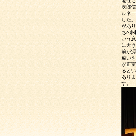
能性も
次郎信
ルネー
した。
があり
ちの関
いう意
に大き
前が源
違いを
が正室
るとい
ありま
す。