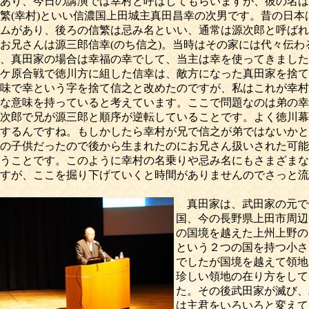
あり、今日の講演では幸村と呼ばしてもらいますが、彼の名は
繁(幸村)といい信濃国上田城主真田昌幸の次男です。昔の日本
ムがあり、後ろの信繁は忌み名といい、通常は源次郎と呼ばれ
お兄さんは源三郎信幸(のち信之)。当時はその家には代々伝わ
、真田家の場合は幸福の幸でして、当主は幸を使ってきました
ケ原合戦で徳川方に組した信幸は、敵方になった真田家を捨て
味で幸という字を捨て信之と改めたのですが、私はこれが幸村
な意味を持っていると考えています。ここで問題なのは弟の幸
次郎で兄が源三郎と順序が逆転していることです。よく徳川幕
するんですね。もしかしたら幸村が兄で信之が弟ではないかと
の子供だったので後から生まれたのにお兄さん扱いされた可能
うことです。このように幸村の名乗りや忌み名にもさまざまな
すが、ここを掘り下げていくと時間がありませんのでさっと流
真田家は、武田家の元で
国、今の長野県上田市周辺
の国境を越えた上州上野の
という２つの国を持つ小さ
でしたが国境を越えて領地
珍しい領地の在り方をして
た。その後武田家が滅び、
は主君をいろいろと変えて