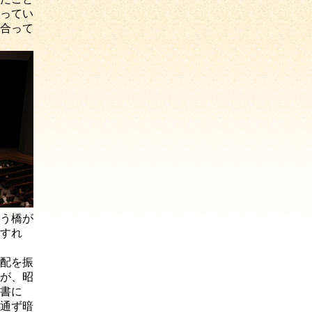
ってい
合って
う橋が
すれ
配を振
が、昭
書に
通ず暗