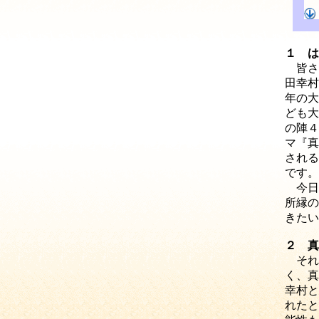
１ は
皆さ
田幸村
年の大
ども大
の陣４
マ『真
される
です。
今日
所縁の
きたい
２ 真
それ
く、真
幸村と
れたと