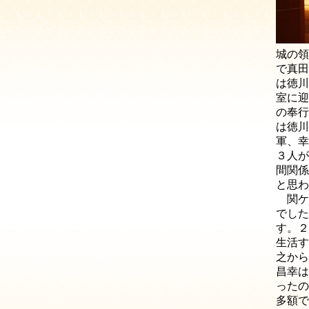
城の領
で真田
は徳川
室に迎
の奉行
は徳川
軍、幸
３人が
間関係
と思わ
関ケ
でした
す。２
生活す
之から
昌幸は
ったの
多額で