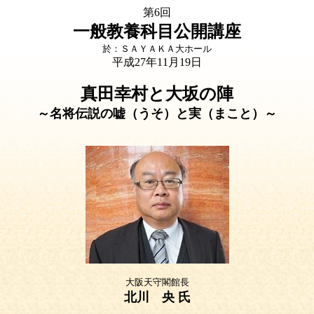
第6回
一般教養科目公開講座
於：ＳＡＹＡＫＡ大ホール
平成27年11月19日
真田幸村と大坂の陣
～名将伝説の嘘（うそ）と実（まこと）～
大阪天守閣館長
北川 央 氏