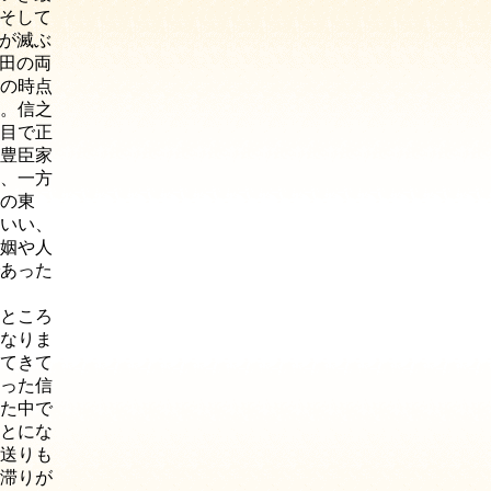
そして
が滅ぶ
田の両
の時点
。信之
目で正
豊臣家
、一方
の東
いい、
姻や人
あった
ところ
なりま
てきて
った信
た中で
とにな
送りも
滞りが