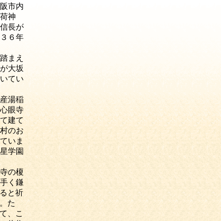
阪市内
荷神
信長が
３６年
踏まえ
が大坂
いてい
産湯稲
心眼寺
て建て
村のお
ていま
星学園
寺の榎
手く鎌
ると祈
。た
て、こ