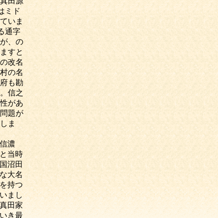
真田源
はミド
ていま
る通字
が、の
ますと
の改名
村の名
府も勘
。信之
性があ
問題が
しま
信濃
と当時
国沼田
な大名
を持つ
いまし
真田家
いき最