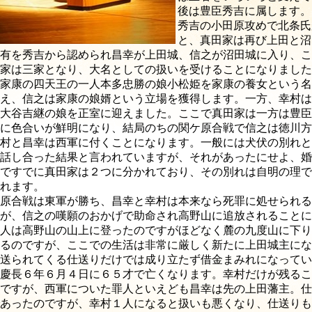
後は豊臣秀吉に属します。
秀吉の小田原攻めで北条氏
と、真田家は再び上田と沼
有を秀吉から認められ昌幸が上田城、信之が沼田城に入り、こ
家は三家となり、大名としての扱いを受けることになりました
家康の四天王の一人本多忠勝の娘小松姫を家康の養女という名
え、信之は家康の娘婿という立場を獲得します。一方、幸村は
大谷吉継の娘を正室に迎えました。ここで真田家は一方は豊臣
に色合いが鮮明になり、結局のちの関ケ原合戦で信之は徳川方
村と昌幸は西軍に付くことになります。一般には犬伏の別れと
話し合った結果と言われていますが、それがあったにせよ、婚
ですでに真田家は２つに分かれており、その別れは自明の理で
れます。
原合戦は東軍が勝ち、昌幸と幸村は本来なら死罪に処せられる
が、信之の嘆願のおかげで助命され高野山に追放されることに
人は高野山の山上に登ったのですがほどなく麓の九度山に下り
るのですが、ここでの生活は非常に厳しく新たに上田城主にな
送られてくる仕送りだけでは成り立たず借金まみれになってい
慶長６年６月４日に６５才で亡くなります。幸村だけが残るこ
ですが、西軍についた罪人といえども昌幸は先の上田藩主。仕
あったのですが、幸村１人になると扱いも悪くなり、仕送りも