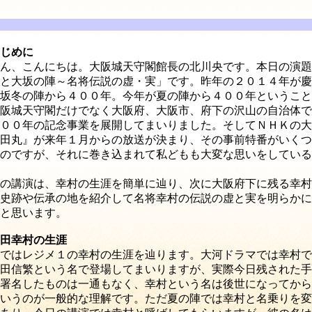
じめに
ん、こんにちは。大阪城天守閣館長の北川央です。本日の演題
と大坂の陣～名将伝説の虚・実」です。昨年の２０１４年が慶
坂冬の陣から４００年。今年が夏の陣から４００年ということ
阪城天守閣だけでなく大阪府、大阪市、府下の沢山の自治体で
００年の記念事業を展開してまいりました。そしてＮＨＫの大
田丸』が来年１月からの放送が決まり、その事前特番がいくつ
のですが、それに巻き込まれて私どもも大変な思いをしている
の講演は、幸村の生涯を簡単に辿り、次に大阪府下に残る幸村
史跡や伝承の地を紹介して名将幸村の伝説の虚と実を明らかに
と思います。
田幸村の生涯
ではレジメ１の幸村の生涯を辿ります。大河ドラマでは幸村で
田信繁という名で登場してまいりますが、実際今日残された手
署名したものは一通もなく、幸村という名は後世になってから
いうのが一般的な理解です。ただ夏の陣では幸村と名乗りを変